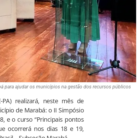
á para ajudar os municípios na gestão dos recursos públicos
PA) realizará, neste mês de
cípio de Marabá: o II Simpósio
8, e o curso “Principais pontos
que ocorrerá nos dias 18 e 19,
rasil – Subseção Marabá.