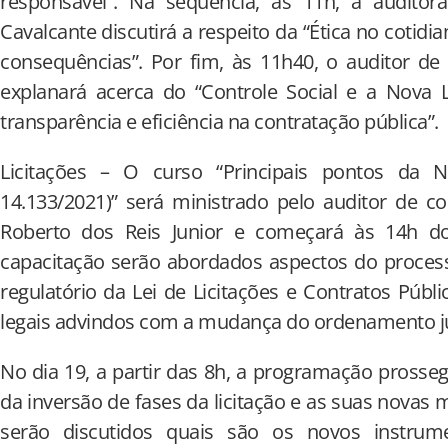
responsável”. Na sequência, às 11h, a auditor
Cavalcante discutirá a respeito da “Ética no cotidi
consequências”. Por fim, às 11h40, o auditor de
explanará acerca do “Controle Social e a Nova 
transparência e eficiência na contratação pública”.
Licitações – O curso “Principais pontos da N
14.133/2021)” será ministrado pelo auditor de c
Roberto dos Reis Junior e começará às 14h do
capacitação serão abordados aspectos do process
regulatório da Lei de Licitações e Contratos Públ
legais advindos com a mudança do ordenamento ju
No dia 19, a partir das 8h, a programação prosse
da inversão de fases da licitação e as suas novas m
serão discutidos quais são os novos instrume