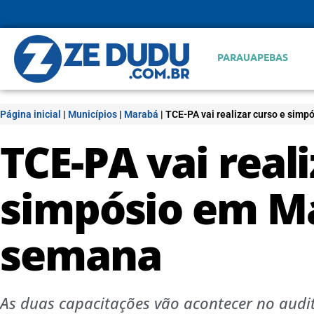
PARAUAPEBAS
Página inicial
|
Municípios
|
Marabá
|
TCE-PA vai realizar curso e sim
TCE-PA vai reali
simpósio em M
semana
As duas capacitações vão acontecer no audi