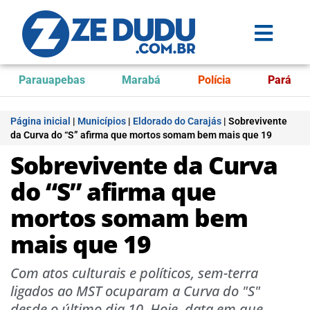
Parauapebas
Marabá
Polícia
Pará
Página inicial
|
Municípios
|
Eldorado do Carajás
|
Sobrevivente
da Curva do “S” afirma que mortos somam bem mais que 19
Sobrevivente da Curva
do “S” afirma que
mortos somam bem
mais que 19
Com atos culturais e políticos, sem-terra
ligados ao MST ocuparam a Curva do "S"
desde o último dia 10. Hoje, data em que