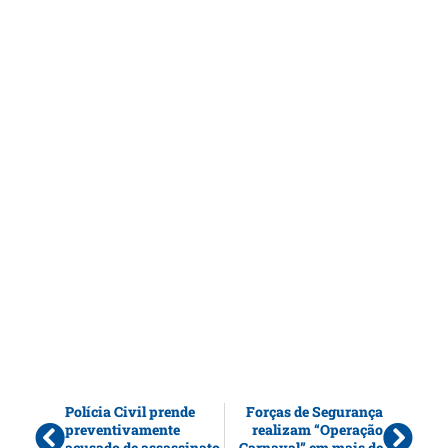
Polícia Civil prende
Forças de Segurança
preventivamente
realizam “Operação
acusado de assassinato
Carnaval” em mais de