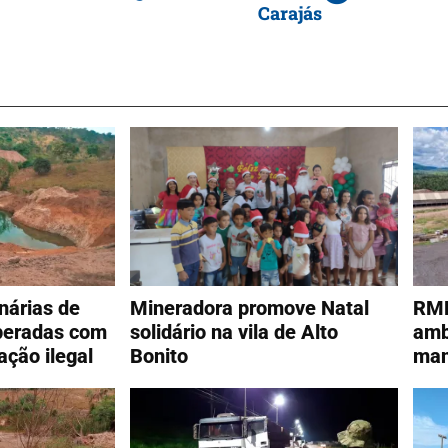
Carajás
nárias de
Mineradora promove Natal
RMB
peradas com
solidário na vila de Alto
amb
ação ilegal
Bonito
man