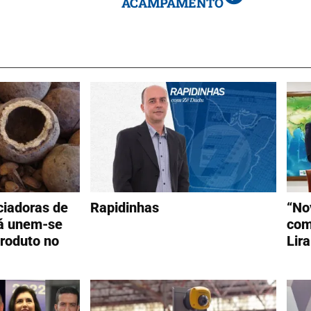
ACAMPAMENTO
ciadoras de
Rapidinhas
“No
á unem-se
com
produto no
Lira