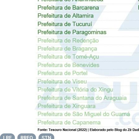
LRF
,
RREO
,
STN