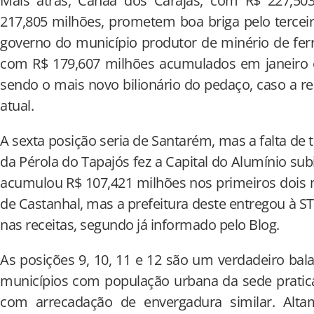
Mais atrás, Canaã dos Carajás, com R$ 227,50
217,805 milhões, prometem boa briga pelo tercei
governo do município produtor de minério de fer
com R$ 179,607 milhões acumulados em janeiro e
sendo o mais novo bilionário do pedaço, caso a 
atual.
A sexta posição seria de Santarém, mas a falta de
da Pérola do Tapajós fez a Capital do Alumínio sub
acumulou R$ 107,421 milhões nos primeiros dois 
de Castanhal, mas a prefeitura deste entregou à S
nas receitas, segundo já informado pelo Blog.
As posições 9, 10, 11 e 12 são um verdadeiro bal
municípios com população urbana da sede prat
com arrecadação de envergadura similar. Altam