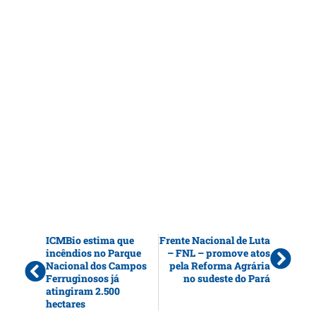
ICMBio estima que
Frente Nacional de Luta
incêndios no Parque
– FNL – promove atos
Nacional dos Campos
pela Reforma Agrária
Ferruginosos já
no sudeste do Pará
atingiram 2.500
hectares