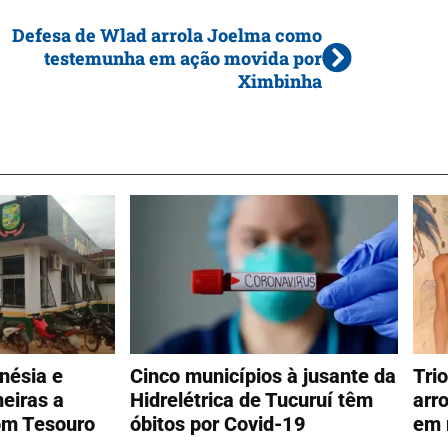
Defesa de Wlad arrola Joelma como
testemunha em ação movida por
Ximbinha
nésia e
Cinco municípios à jusante da
Tri
eiras a
Hidrelétrica de Tucuruí têm
arr
om Tesouro
óbitos por Covid-19
em 