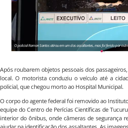
O policial Ramon Santos atirou em um dos assaltantes, mas foi ferido por outr
Após roubarem objetos pessoais dos passageiros, 
local. O motorista conduziu o veículo até a cid
policial, que chegou morto ao Hospital Municipal.
O corpo do agente federal foi removido ao Institu
equipe do Centro de Perícias Científicas de Tucuruí
interior do ônibus, onde câmeras de segurança r
ajudar na identificação dos assaltantes. As imagen