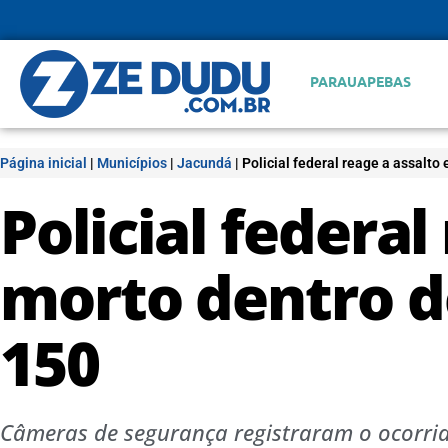
PARAUAPEBAS
Página inicial
|
Municípios
|
Jacundá
|
Policial federal reage a assalto
Policial federal
morto dentro d
150
Câmeras de segurança registraram o ocorrido