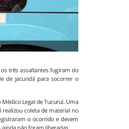
o
O ônibus interestadual 
os três assaltantes fugiram do
ade de Jacundá para socorrer o
to Médico Legal de Tucuruí. Uma
 realizou coleta de material no
egistraram o ocorrido e devem
s ainda não foram liberadas.