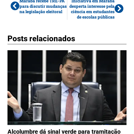
Marabá recebe TRE-PA
Iniciativa em Marabá
para discutir mudanças
desperta interesse pela
na legislação eleitoral
ciência em estudantes
de escolas públicas
Posts relacionados
Alcolumbre dá sinal verde para tramitação