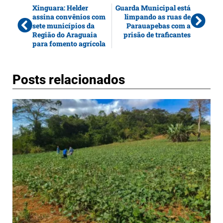
Xinguara: Helder
Guarda Municipal está
assina convênios com
limpando as ruas de
sete municípios da
Parauapebas com a
Região do Araguaia
prisão de traficantes
para fomento agrícola
Posts relacionados