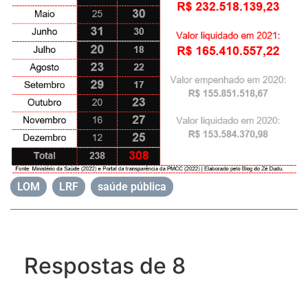
LOM
,
LRF
,
saúde pública
Respostas de 8