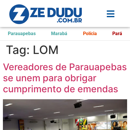
Parauapebas
Marabá
Polícia
Pará
Tag:
LOM
Vereadores de Parauapebas
se unem para obrigar
cumprimento de emendas