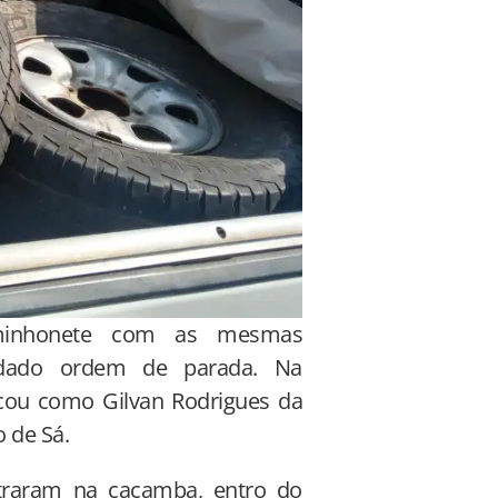
aminhonete com as mesmas
oi dado ordem de parada. Na
icou como Gilvan Rodrigues da
o de Sá.
ontraram na caçamba, entro do