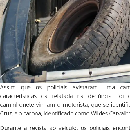
Assim que os policiais avistaram uma c
características da relatada na denúncia, f
caminhonete vinham o motorista, que se identif
Cruz, e o carona, identificado como Wildes Carvalh
Durante a revista ao veículo, os policiais enc