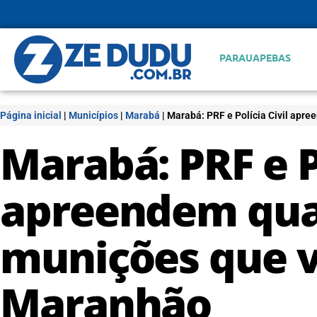
PARAUAPEBAS
Página inicial
|
Municípios
|
Marabá
|
Marabá: PRF e Polícia Civil apr
Marabá: PRF e Po
apreendem qua
munições que 
Maranhão