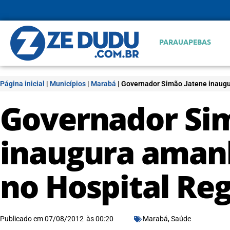
PARAUAPEBAS
Página inicial
|
Municípios
|
Marabá
|
Governador Simão Jatene inaugu
Governador Si
inaugura amanh
no Hospital Re
Publicado em
07/08/2012
às
00:20
Marabá
,
Saúde