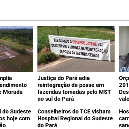
mplia
Justiça do Pará adia
Orç
tendimento
reintegração de posse em
201
e Morada
fazendas tomadas pelo MST
Des
no sul do Pará
val
l do Sudeste
Conselheiros do TCE visitam
Hos
os hoje com
Hospital Regional do Sudeste
cam
ção
do Pará
san