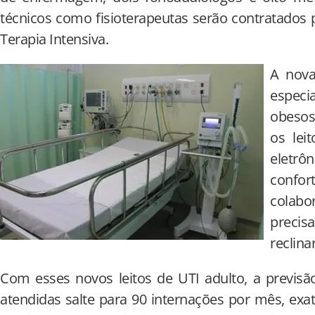
técnicos como fisioterapeutas serão contratados
Terapia Intensiva.
A nova
espec
obesos
os lei
eletr
confo
colabo
precis
reclin
Com esses novos leitos de UTI adulto, a previs
atendidas salte para 90 internações por mês, e