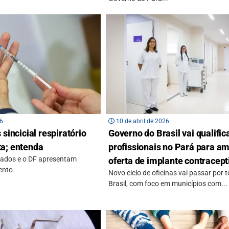
26
10 de abril de 2026
 sincicial respiratório
Governo do Brasil vai qualific
a; entenda
profissionais no Pará para am
tados e o DF apresentam
oferta de implante contracept
ento
Novo ciclo de oficinas vai passar por 
Brasil, com foco em municípios com...