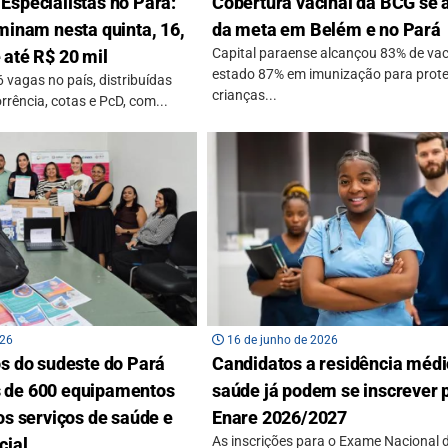
Especialistas no Pará:
Cobertura vacinal da BCG se
minam nesta quinta, 16,
da meta em Belém e no Pará
Capital paraense alcançou 83% de vac
 até R$ 20 mil
estado 87% em imunização para prot
 vagas no país, distribuídas
crianças...
rência, cotas e PcD, com...
026
16 de junho de 2026
os do sudeste do Pará
Candidatos a residência méd
 de 600 equipamentos
saúde já podem se inscrever 
os serviços de saúde e
Enare 2026/2027
As inscrições para o Exame Nacional 
cial