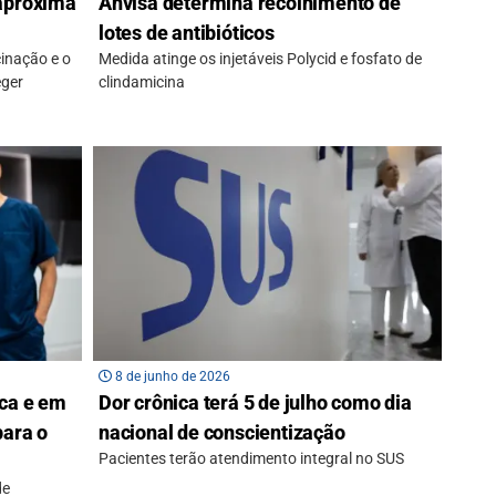
 aproxima
Anvisa determina recolhimento de
lotes de antibióticos
inação e o
Medida atinge os injetáveis Polycid e fosfato de
eger
clindamicina
8 de junho de 2026
ica e em
Dor crônica terá 5 de julho como dia
para o
nacional de conscientização
Pacientes terão atendimento integral no SUS
de