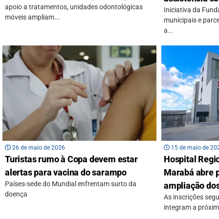
apoio a tratamentos, unidades odontológicas
Iniciativa da Fun
móveis ampliam...
municipais e parc
a...
26 de maio de 2026
15 de maio de 20
Turistas rumo à Copa devem estar
Hospital Regio
alertas para vacina do sarampo
Marabá abre p
Países-sede do Mundial enfrentam surto da
ampliação dos
doença
As inscrições seg
integram a próxima