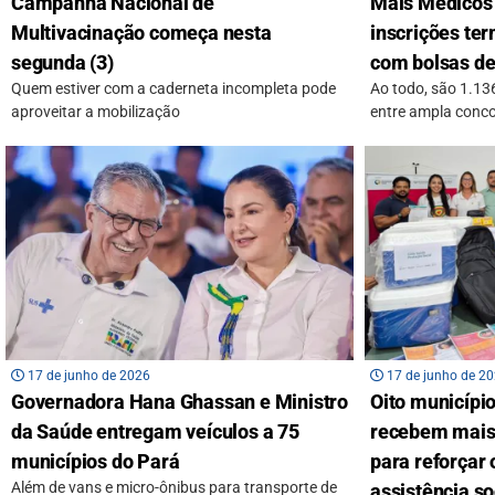
Campanha Nacional de
Mais Médicos 
Multivacinação começa nesta
inscrições ter
segunda (3)
com bolsas de
Quem estiver com a caderneta incompleta pode
Ao todo, são 1.136
aproveitar a mobilização
entre ampla concor
17 de junho de 2026
17 de junho de 2
Governadora Hana Ghassan e Ministro
Oito municípi
da Saúde entregam veículos a 75
recebem mais
municípios do Pará
para reforçar 
Além de vans e micro-ônibus para transporte de
assistência so