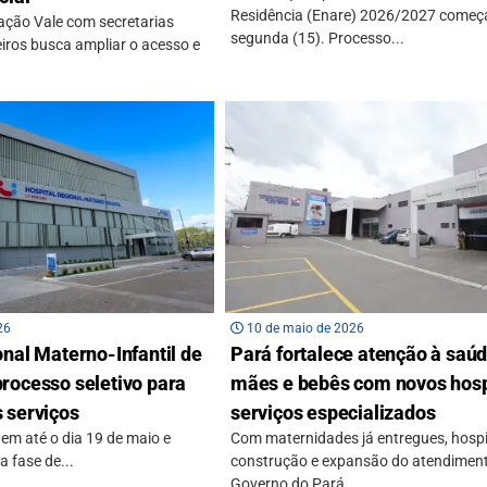
Residência (Enare) 2026/2027 começ
dação Vale com secretarias
segunda (15). Processo...
eiros busca ampliar o acesso e
26
10 de maio de 2026
nal Materno-Infantil de
Pará fortalece atenção à saú
rocesso seletivo para
mães e bebês com novos hosp
 serviços
serviços especializados
uem até o dia 19 de maio e
Com maternidades já entregues, hosp
 fase de...
construção e expansão do atendiment
Governo do Pará...