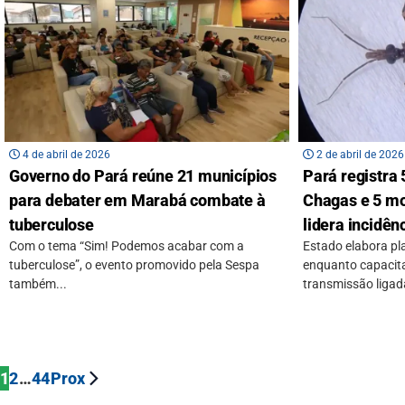
4 de abril de 2026
2 de abril de 2026
Governo do Pará reúne 21 municípios
Pará registra
para debater em Marabá combate à
Chagas e 5 m
tuberculose
lidera incidên
Com o tema “Sim! Podemos acabar com a
Estado elabora pla
tuberculose”, o evento promovido pela Sespa
enquanto capacit
também...
transmissão ligada
1
2
…
44
Prox