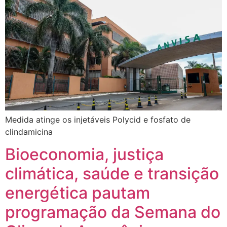
Medida atinge os injetáveis Polycid e fosfato de
clindamicina
Bioeconomia, justiça
climática, saúde e transição
energética pautam
programação da Semana do