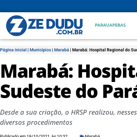
PARAUAPEBAS
Página inicial
|
Municípios
|
Marabá
|
Marabá: Hospital Regional do Su
Marabá: Hospit
Sudeste do Pará
Desde a sua criação, o HRSP realizou, nesse
diversos procedimentos
Publicado em
19/10/2021
às
10:32
Marabá