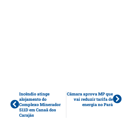
Incêndio atinge
Câmara aprova MP que
alojamento do
vai reduzir tarifa de
Complexo Minerador
energia no Pará
S11D em Canaã dos
Carajás