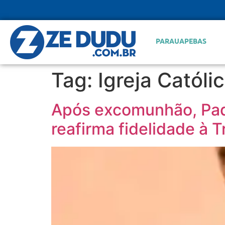
PARAUAPEBAS
Tag:
Igreja Católi
Após excomunhão, Padr
reafirma fidelidade à T