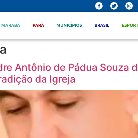
MARABÁ
PARÁ
MUNICÍPIOS
BRASIL
ESPOR
ca
e Antônio de Pádua Souza di
radição da Igreja