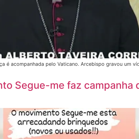
tiça é acompanhada pelo Vaticano. Arcebispo gravou um ví
to Segue-me faz campanha d