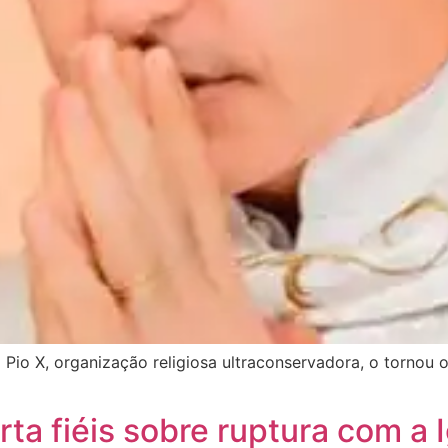
 Pio X, organização religiosa ultraconservadora, o torno
ta fiéis sobre ruptura com a I