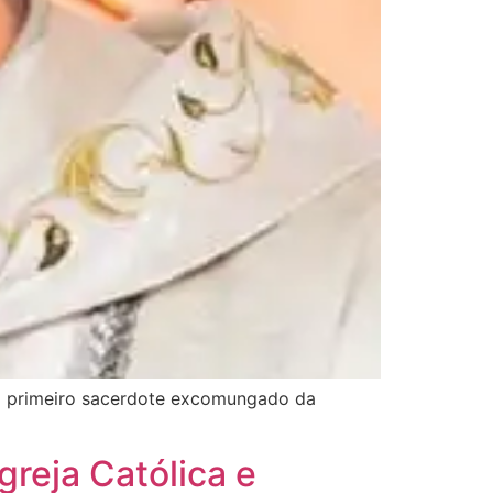
u o primeiro sacerdote excomungado da
greja Católica e