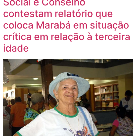
Social e Conselho
contestam relatório que
coloca Marabá em situação
crítica em relação à terceira
idade