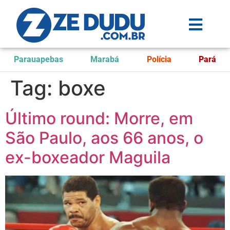
Parauapebas
Marabá
Polícia
Pará
Tag:
boxe
Último round: Morre, em
São Paulo, aos 66 anos, o
ex-boxeador Maguila