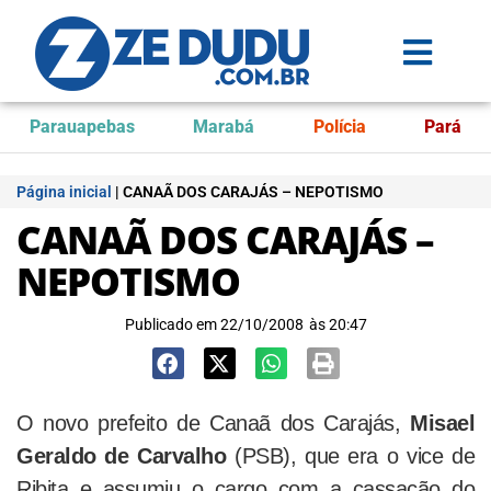
Parauapebas
Marabá
Polícia
Pará
Página inicial
|
CANAÃ DOS CARAJÁS – NEPOTISMO
CANAÃ DOS CARAJÁS –
NEPOTISMO
Publicado em
22/10/2008
às
20:47
O novo prefeito de Canaã dos Carajás,
Misael
Geraldo de Carvalho
(PSB), que era o vice de
Ribita e assumiu o cargo com a cassação do