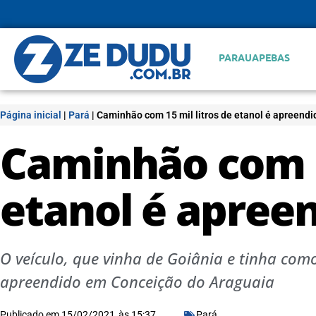
PARAUAPEBAS
Página inicial
|
Pará
|
Caminhão com 15 mil litros de etanol é apreendi
Caminhão com 1
etanol é apree
O veículo, que vinha de Goiânia e tinha com
apreendido em Conceição do Araguaia
Publicado em
15/02/2021
às
15:37
Pará