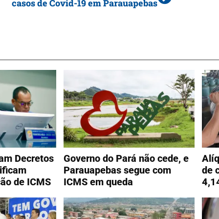
casos de Covid-19 em Parauapebas
am Decretos
Governo do Pará não cede, e
Alí
tificam
Parauapebas segue com
de 
ção de ICMS
ICMS em queda
4,1