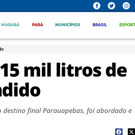
MARABÁ
PARÁ
MUNICÍPIOS
BRASIL
ESPOR
do
5 mil litros de
ndido
o destino final Parauapebas, foi abordado e