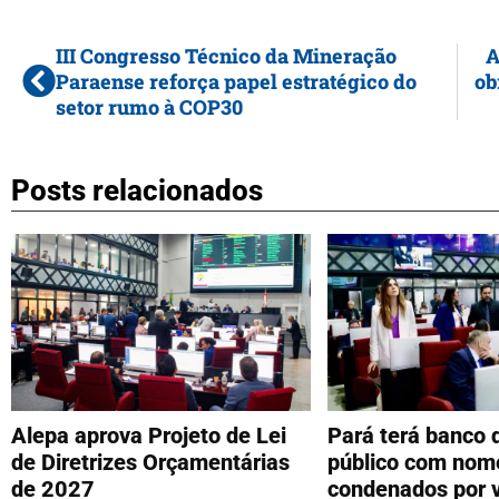
III Congresso Técnico da Mineração
A
Paraense reforça papel estratégico do
ob
setor rumo à COP30
Posts relacionados
Alepa aprova Projeto de Lei
Pará terá banco 
de Diretrizes Orçamentárias
público com nome
de 2027
condenados por v