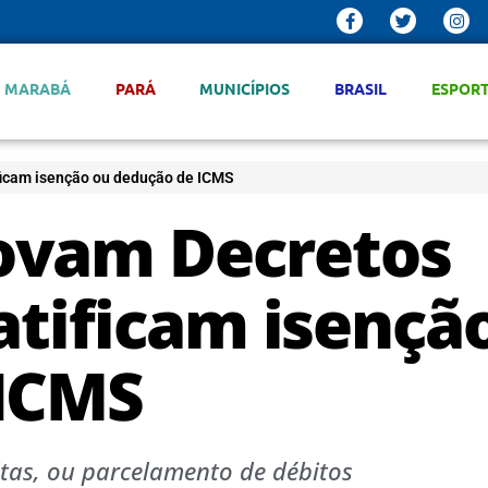
MARABÁ
PARÁ
MUNICÍPIOS
BRASIL
ESPOR
ficam isenção ou dedução de ICMS
ovam Decretos
ratificam isençã
 ICMS
tas, ou parcelamento de débitos