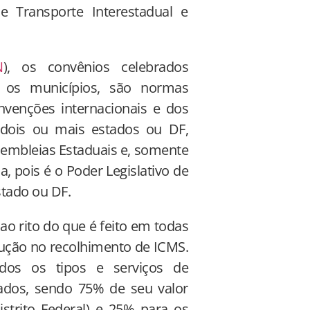
e Transporte Interestadual e
N
), os convênios celebrados
e os municípios, são normas
nvenções internacionais e dos
dois ou mais estados ou DF,
ssembleias Estaduais e, somente
, pois é o Poder Legislativo de
stado ou DF.
ao rito do que é feito em todas
edução no recolhimento de ICMS.
os os tipos e serviços de
tados, sendo 75% de seu valor
istrito Federal) e 25% para os