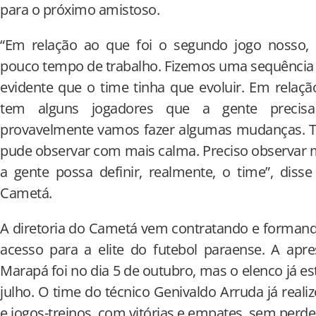
para o próximo amistoso.
“Em relação ao que foi o segundo jogo nosso,
pouco tempo de trabalho. Fizemos uma sequência d
evidente que o time tinha que evoluir. Em relaç
tem alguns jogadores que a gente precis
provavelmente vamos fazer algumas mudanças. Te
pude observar com mais calma. Preciso observar 
a gente possa definir, realmente, o time”, diss
Cametá.
A diretoria do Cametá vem contratando e formand
acesso para a elite do futebol paraense. A apre
Marapá foi no dia 5 de outubro, mas o elenco já e
julho. O time do técnico Genivaldo Arruda já realiz
e jogos-treinos, com vitórias e empates, sem perd