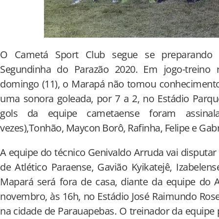
O Cametá Sport Club segue se preparando f
Segundinha do Parazão 2020. Em jogo-treino r
domingo (11), o Marapá não tomou conhecimento 
uma sonora goleada, por 7 a 2, no Estádio Parq
gols da equipe cametaense foram assinal
vezes),Tonhão, Maycon Borô, Rafinha, Felipe e Gabr
A equipe do técnico Genivaldo Arruda vai disputar
de Atlético Paraense, Gavião Kyikatejê, Izabelen
Mapará será fora de casa, diante da equipe do A
novembro, às 16h, no Estádio José Raimundo Rose
na cidade de Parauapebas. O treinador da equipe 