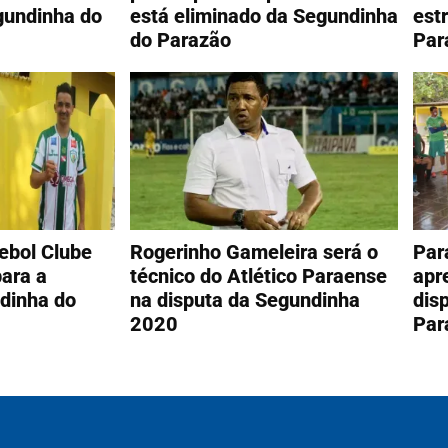
gundinha do
está eliminado da Segundinha
est
do Parazão
Par
ebol Clube
Rogerinho Gameleira será o
Par
para a
técnico do Atlético Paraense
apr
dinha do
na disputa da Segundinha
dis
2020
Par