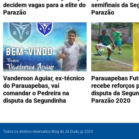
decidem vagas para a elite do
semifinais da Se
Parazão
Parazão
Vanderson Aguiar, ex-técnico
Parauapebas Fut
do Parauapebas, vai
recebe reforços 
comandar o Pedreira na
disputa da Segun
disputa da Segundinha
Parazão 2020
Todos os direitos reservados Blog do Zé Dudu @ 2025