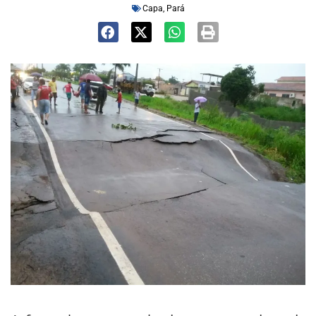
Capa
,
Pará