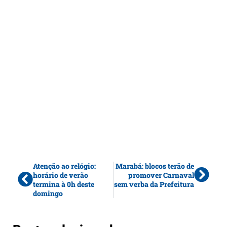
Atenção ao relógio:
Marabá: blocos terão de
horário de verão
promover Carnaval
termina à 0h deste
sem verba da Prefeitura
domingo