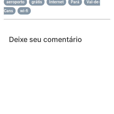
aeroporto
,
grátis
,
Internet
,
Pará
,
Val-de-
Cans
,
wi-fi
Deixe seu comentário