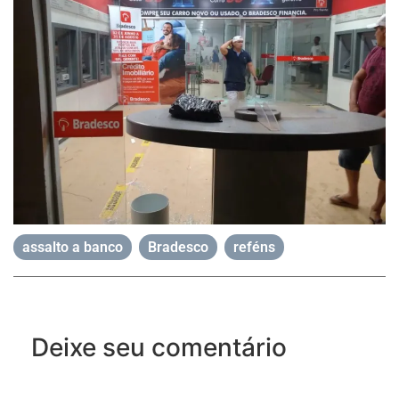
assalto a banco
,
Bradesco
,
reféns
Deixe seu comentário