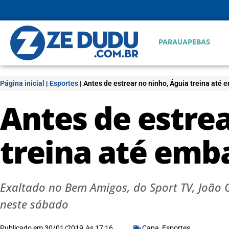
PARAUAPEBAS
Página inicial
|
Esportes
|
Antes de estrear no ninho, Águia treina até
Antes de estrea
treina até emb
Exaltado no Bem Amigos, do Sport TV, João G
neste sábado
Publicado em
30/01/2019
às
17:16
Capa
,
Esportes