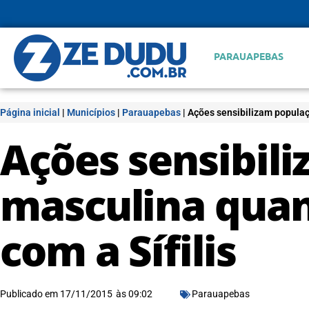
PARAUAPEBAS
Página inicial
|
Municípios
|
Parauapebas
|
Ações sensibilizam populaç
Ações sensibil
masculina quan
com a Sífilis
Publicado em
17/11/2015
às
09:02
Parauapebas