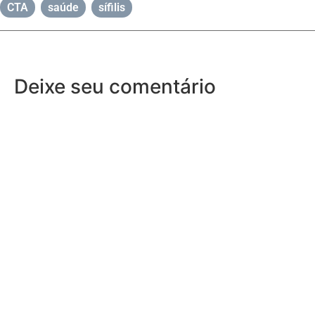
CTA
,
saúde
,
sífilis
Deixe seu comentário