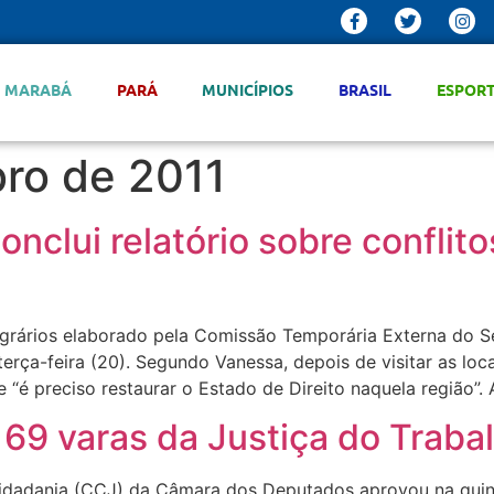
MARABÁ
PARÁ
MUNICÍPIOS
BRASIL
ESPOR
ro de 2011
clui relatório sobre conflito
os agrários elaborado pela Comissão Temporária Externa do
erça-feira (20). Segundo Vanessa, depois de visitar as loc
 “é preciso restaurar o Estado de Direito naquela região”. 
69 varas da Justiça do Trabal
idadania (CCJ) da Câmara dos Deputados aprovou na quinta-