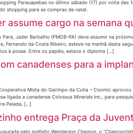
opping Parauapebas no último sábado (17) por volta das 1
 do shopping para as compras de natal.
der assume cargo na semana 
 Pará, Jader Barbalho (PMDB-PA) deve assumir na próxim
te, Fernando da Costa Ribeiro, esteve na manhã desta segu
s à posse. Entre os papéis, estava o diploma […]
com canadenses para a implan
Cooperativa Mista do Garimpo da Cutia – Coomic aprovou 
esa ligada a canadense Colossus Minerals Inc., para pesqu
rra Pelada, […]
inho entrega Praça da Juven
naugurada pelo prefeito Wenderson Chamon, o “Chamonzinh