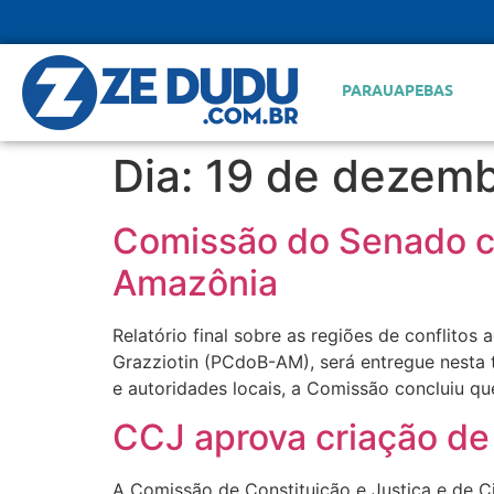
PARAUAPEBAS
Dia:
19 de dezemb
Comissão do Senado con
Amazônia
Relatório final sobre as regiões de conflit
Grazziotin (PCdoB-AM), será entregue nesta t
e autoridades locais, a Comissão concluiu que
CCJ aprova criação de 
A Comissão de Constituição e Justiça e de C