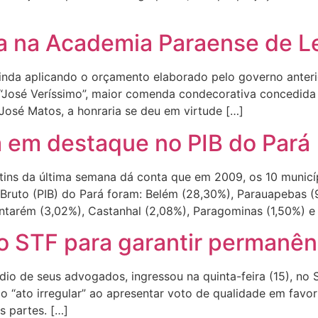
a na Academia Paraense de L
da aplicando o orçamento elaborado pelo governo anterio
a “José Veríssimo”, maior comenda condecorativa concedida
osé Matos, a honraria se deu em virtude […]
 em destaque no PIB do Pará
ntins da última semana dá conta que em 2009, os 10 munic
 Bruto (PIB) do Pará foram: Belém (28,30%), Parauapebas 
antarém (3,02%), Castanhal (2,08%), Paragominas (1,50%) e
 ao STF para garantir permanê
édio de seus advogados, ingressou na quinta-feira (15), 
do “ato irregular” ao apresentar voto de qualidade em favor
s partes. […]