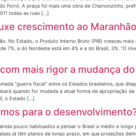
do Forró. A praça foi mais uma obra de Chamonzinho, pref
011 todas as ruas […]
rouxe crescimento ao Maranhã
o. No Estado, o Produto Interno Bruto (PIB) cresceu mais
de 7%, a do Nordeste está em 4% e a do Brasil, 3%. “O ní
r com mais rigor a mudança d
ada “guerra fiscal” entre os Estados brasileiros, que dila
cabará quando for mudada a atual forma de apropriação da
l, o Estado […]
amos para o desenvolvimento
inda pouco habituados a pensar o Brasil a médio e longo 
aíses já têm planos de longo prazo, em que projeções dem