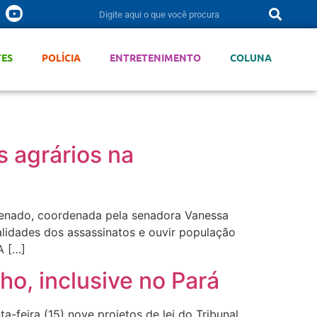
TES
POLÍCIA
ENTRETENIMENTO
COLUNA
s agrários na
 Senado, coordenada pela senadora Vanessa
alidades dos assassinatos e ouvir população
A […]
ho, inclusive no Pará
feira (15) nove projetos de lei do Tribunal