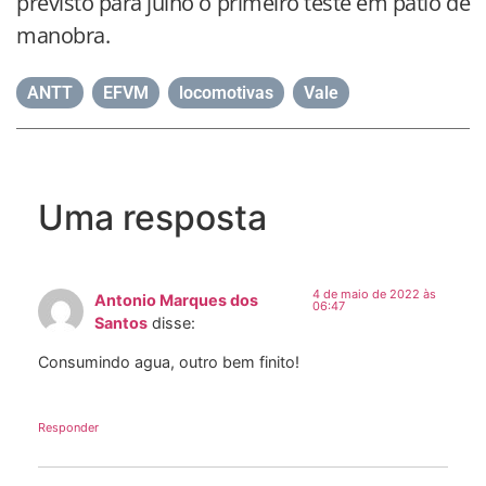
previsto para julho o primeiro teste em pátio de
manobra.
ANTT
,
EFVM
,
locomotivas
,
Vale
Uma resposta
4 de maio de 2022 às
Antonio Marques dos
06:47
Santos
disse:
Consumindo agua, outro bem finito!
Responder