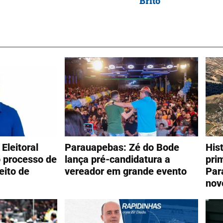
Brito
Eleitoral
Parauapebas: Zé do Bode
His
 processo de
lança pré-candidatura a
pri
eito de
vereador em grande evento
Par
nov