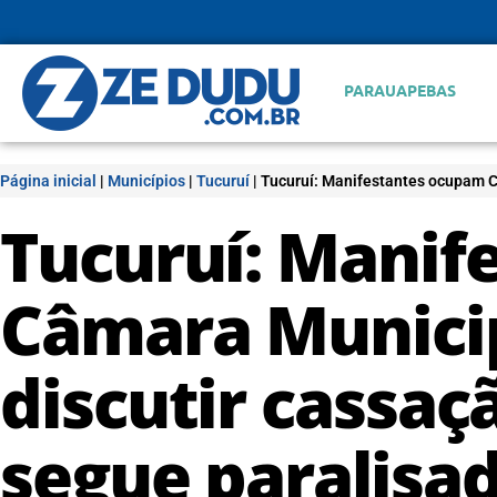
PARAUAPEBAS
Página inicial
|
Municípios
|
Tucuruí
|
Tucuruí: Manifestantes ocupam Câ
Tucuruí: Manif
Câmara Municip
discutir cassaç
segue paralisa