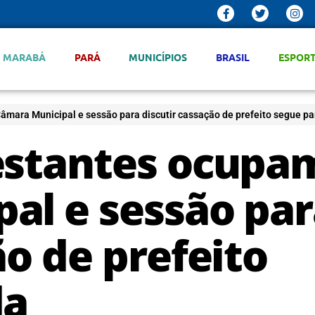
MARABÁ
PARÁ
MUNICÍPIOS
BRASIL
ESPOR
mara Municipal e sessão para discutir cassação de prefeito segue pa
estantes ocupa
al e sessão pa
ão de prefeito
da