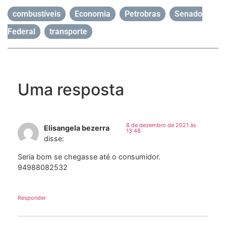
combustíveis
,
Economia
,
Petrobras
,
Senado
Federal
,
transporte
Uma resposta
8 de dezembro de 2021 às
Elisangela bezerra
13:48
disse:
Seria bom se chegasse até o consumidor.
94988082532
Responder