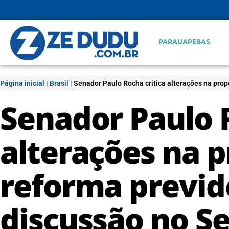
PARAUAPEBAS
Página inicial
|
Brasil
|
Senador Paulo Rocha critica alterações na pro
Senador Paulo R
alterações na 
reforma previd
discussão no S