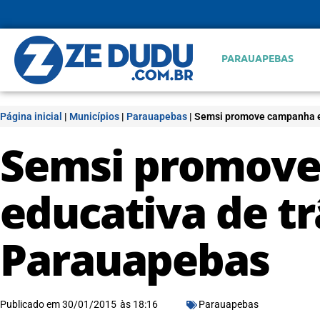
PARAUAPEBAS
Página inicial
|
Municípios
|
Parauapebas
|
Semsi promove campanha e
Semsi promov
educativa de t
Parauapebas
Publicado em
30/01/2015
às
18:16
Parauapebas