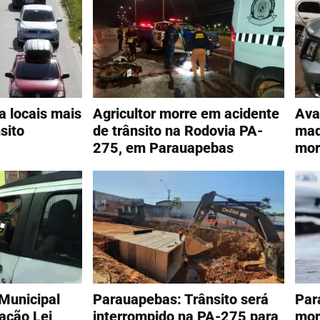
 locais mais
Agricultor morre em acidente
Ava
sito
de trânsito na Rodovia PA-
mad
275, em Parauapebas
mor
Municipal
Parauapebas: Trânsito será
Par
ação Lei
interrompido na PA-275 para
mor