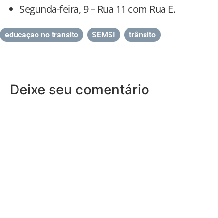
Segunda-feira, 9 – Rua 11 com Rua E.
educaçao no transito
,
SEMSI
,
trânsito
Deixe seu comentário