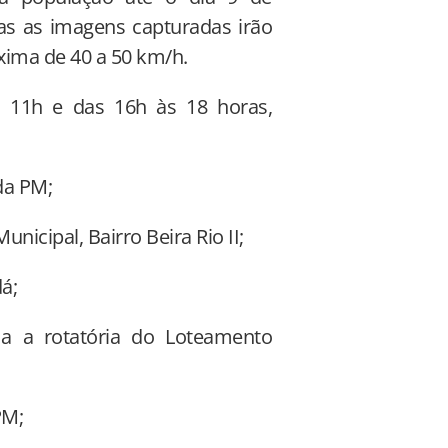
das as imagens capturadas irão
xima de 40 a 50 km/h.
s 11h e das 16h às 18 horas,
da PM;
nicipal, Bairro Beira Rio II;
á;
ma a rotatória do Loteamento
PM;