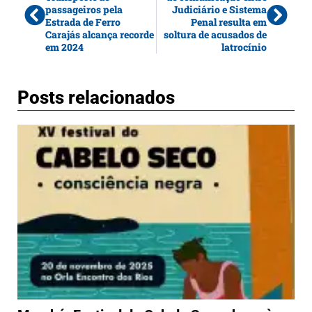
passageiros pela
Judiciário e Sistema
Estrada de Ferro
Penal resulta em
Carajás alcança recorde
soltura de acusados de
em 2024
latrocínio
Posts relacionados