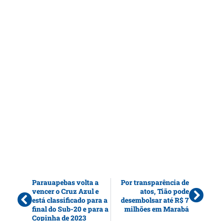
Parauapebas volta a
Por transparência de
vencer o Cruz Azul e
atos, Tião pode
está classificado para a
desembolsar até R$ 7
final do Sub-20 e para a
milhões em Marabá
Copinha de 2023