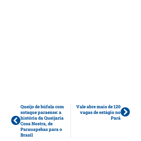
Queijo de búfala com
Vale abre mais de 120
sotaque paraense: a
vagas de estágio no
história da Queijaria
Pará
Cosa Nostra, de
Parauapebas para o
Brasil