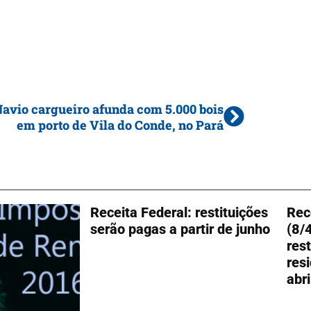
avio cargueiro afunda com 5.000 bois
em porto de Vila do Conde, no Pará
Receita Federal: restituições
Rec
serão pagas a partir de junho
(8/
res
res
abr