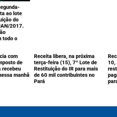
segunda-
ta ao lote
tuição do
JAN/2017.
rão
 todo o
icia com
Receita libera, na próxima
Rec
mposto de
terça-feira (15), 7º Lote de
10,
á recebeu
Restituição do IR para mais
res
 nessa manhã
de 60 mil contribuintes no
pag
Pará
par