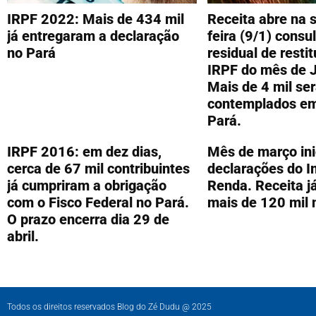
IRPF 2022: Mais de 434 mil
Receita abre na 
já entregaram a declaração
feira (9/1) consul
no Pará
residual de resti
IRPF do mês de 
Mais de 4 mil se
contemplados em
Pará.
IRPF 2016: em dez dias,
Mês de março in
cerca de 67 mil contribuintes
declarações do I
já cumpriram a obrigação
Renda. Receita j
com o Fisco Federal no Pará.
mais de 120 mil
O prazo encerra dia 29 de
abril.
Todos os direitos reservados Blog do Zé Dudu @ 2025