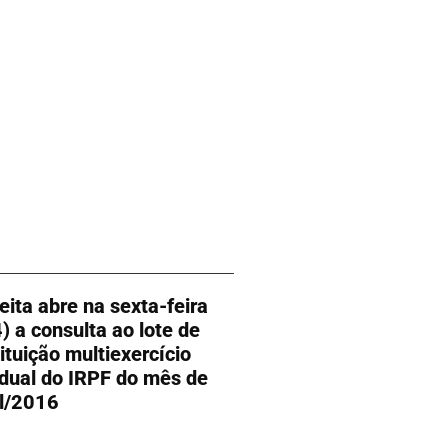
eita abre na sexta-feira
4) a consulta ao lote de
tituição multiexercício
idual do IRPF do mês de
il/2016