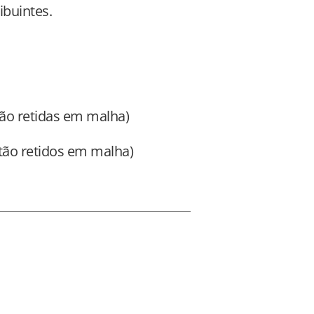
ibuintes.
stão retidas em malha)
tão retidos em malha)