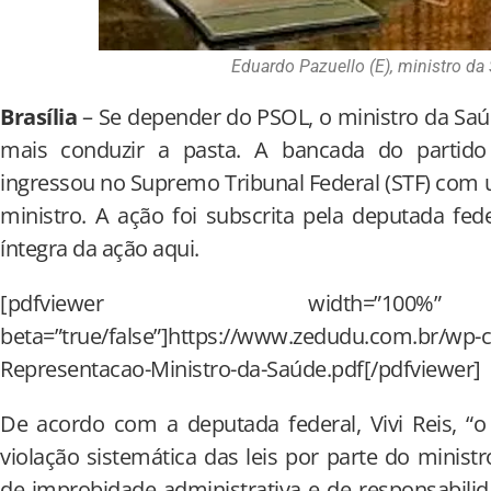
Eduardo Pazuello (E), ministro da
Brasília
– Se depender do PSOL, o ministro da Sa
mais conduzir a pasta. A bancada do partid
ingressou no Supremo Tribunal Federal (STF) co
ministro. A ação foi subscrita pela deputada fede
íntegra da ação aqui.
[pdfviewer width=”100%”
beta=”true/false”]https://www.zedudu.com.br/wp-
Representacao-Ministro-da-Saúde.pdf[/pdfviewer]
De acordo com a deputada federal, Vivi Reis, 
violação sistemática das leis por parte do mini
de improbidade administrativa e de responsabilid