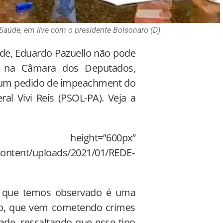
 Saúde, em live com o presidente Bolsonaro (D)
úde, Eduardo Pazuello não pode
o na Câmara dos Deputados,
m um pedido de impeachment do
ral Vivi Reis (PSOL-PA). Veja a
 height=”600px”
content/uploads/2021/01/REDE-
“o que temos observado é uma
stro, que vem cometendo crimes
ade, ressaltando que esse tipo