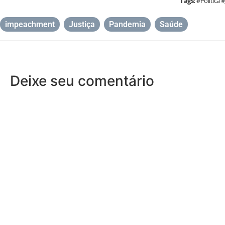
Tags:
#Política 
impeachment
,
Justiça
,
Pandemia
,
Saúde
Deixe seu comentário