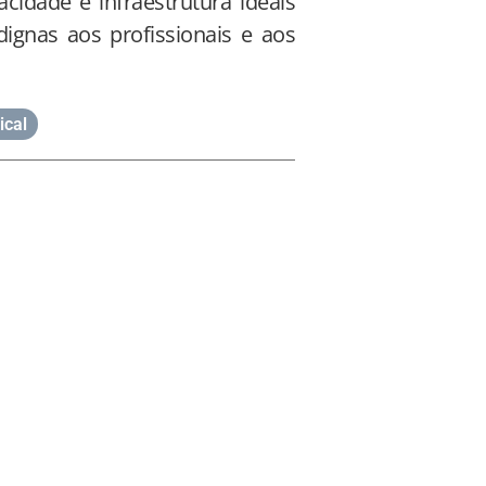
acidade e infraestrutura ideais
dignas aos profissionais e aos
ical