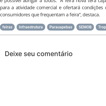
é possível abrigar a todos. “A feira nova terá cap
para a atividade comercial e ofertará condições 
consumidores que frequentam a feira”, destaca.
feiras
,
Infraestrutura
,
Parauapebas
,
SEMOB
,
Trop
Deixe seu comentário