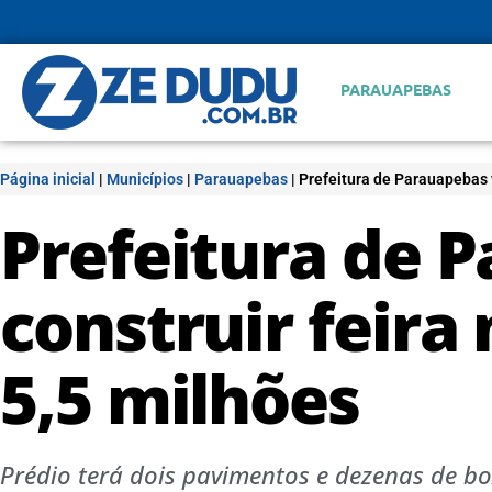
PARAUAPEBAS
Página inicial
|
Municípios
|
Parauapebas
|
Prefeitura de Parauapebas v
Prefeitura de 
construir feira 
5,5 milhões
Prédio terá dois pavimentos e dezenas de b