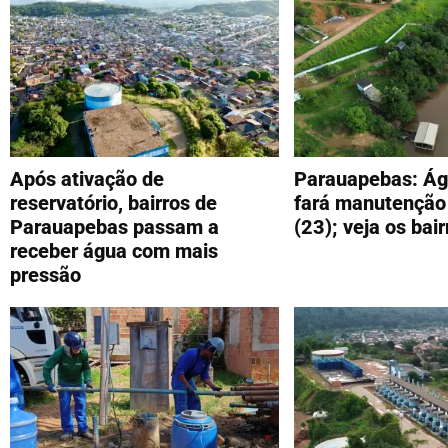
Após ativação de
Parauapebas: Ág
reservatório, bairros de
fará manutenção 
Parauapebas passam a
(23); veja os bai
receber água com mais
pressão