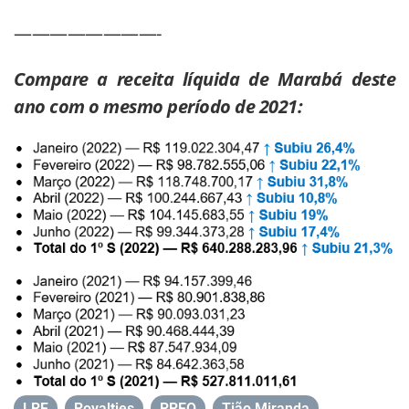
————————-
Compare a receita líquida de Marabá deste
ano com o mesmo período de 2021:
LRF
,
Royalties
,
RREO
,
Tião Miranda