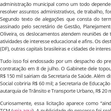
administração municipal como um todo depende d
resolver assuntos administrativos, de trabalho, fo
Segundo texto de alegações que consta do term
assinado pelo secretário de Gestão, Planejament
Oliveira, os deslocamentos atendem reuniões de t
atividades de interesse educacional e afins. Os des
(DF), outras capitais brasileiras e cidades de interes
Tudo isso foi endossado por um despacho do prefe
contratação em 8 de julho. O Gabinete dele topo
R$ 150 mil sairiam da Secretaria de Saúde. Além dis
Social cobriria R$ 60 mil; a Secretaria de Educação
autarquia de Trânsito e Transporte Urbano, R$ 20 m
Curiosamente, essa licitação aparece como “ain
TCM (
veja aqui
). A publicidade do processo foi re