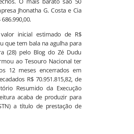
rechos. O mais barato são 50
presa Jhonatha G. Costa e Cia
$ 686.990,00.
valor inicial estimado de R$
ou que tem bala na agulha para
ira (28) pelo Blog do Zé Dudu
ormou ao Tesouro Nacional ter
imos 12 meses encerrados em
ecadados R$ 70.951.815,82, de
atório Resumido da Execução
eitura acaba de produzir para
TN) a título de prestação de