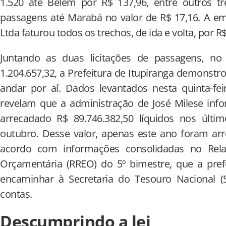
1.520 até Belém por R$ 137,96, entre outros t
passagens até Marabá no valor de R$ 17,16. A em
Ltda faturou todos os trechos, de ida e volta, por R
Juntando as duas licitações de passagens, no 
1.204.657,32, a Prefeitura de Itupiranga demonstr
andar por aí. Dados levantados nesta quinta-fe
revelam que a administração de José Milese inf
arrecadado R$ 89.746.382,50 líquidos nos últ
outubro. Desse valor, apenas este ano foram arr
acordo com informações consolidadas no Rel
Orçamentária (RREO) do 5º bimestre, que a pref
encaminhar à Secretaria do Tesouro Nacional (S
contas.
Descumprindo a lei