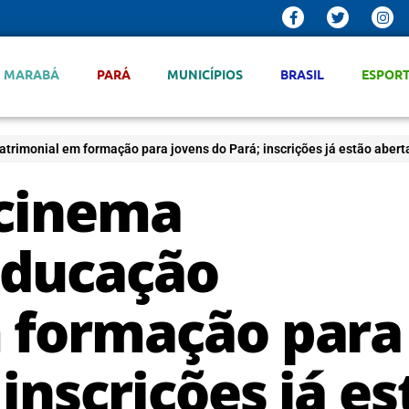
MARABÁ
PARÁ
MUNICÍPIOS
BRASIL
ESPOR
trimonial em formação para jovens do Pará; inscrições já estão abert
 cinema
educação
 formação para
inscrições já es