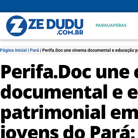
PARAUAPEBAS
Página inicial
|
Pará
|
Perifa.Doc une cinema documental e educação pa
Perifa.Doc une
documental e 
patrimonial em
jovens do Pará; 