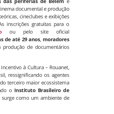
s das periferias de Belém
e
 cinema documental e produção
teóricas, cineclubes e exibições
As inscrições gratuitas para o
o
ou pelo site oficial
ns de até 29 anos
,
moradores
na produção de documentários
 Incentivo à Cultura – Rouanet,
l, ressignificando os agentes
 do terceiro maior ecossistema
undo o
Instituto Brasileiro de
rá surge como um ambiente de