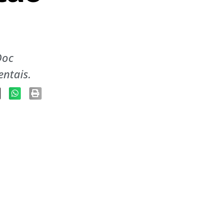
Doc
entais.