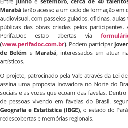
Entre
junho
e
setembro
,
cerca de 40 talento
Marabá
terão acesso a um ciclo de formação em
audiovisual, com passeios guiados, oficinas, aulas 
públicas das obras criadas pelos participantes. 
Perifa.Doc estão abertas via
formulári
(
www.perifadoc.com.br
)
. Podem participar
jove
de Belém
e
Marabá
, interessados em atuar 
artísticos.
O projeto, patrocinado pela Vale através da Lei de
assina uma proposta inovadora no Norte do Brasi
sociais e as vozes que ecoam das favelas. Dentro
de pessoas vivendo em favelas do Brasil, seg
Geografia e Estatística (IBGE)
, o estado do Pa
redescobertas e memórias regionais.