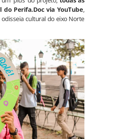
m ‘plus’ do projeto,
todas as
al do Perifa.Doc via YouTube
,
 odisseia cultural do eixo Norte