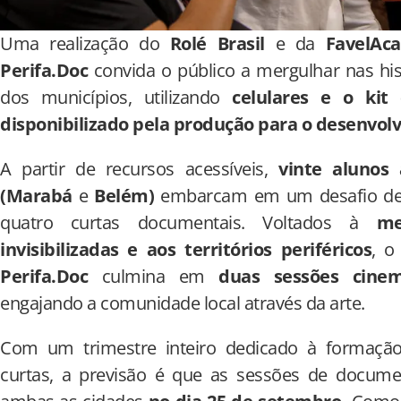
Uma realização do
Rolé Brasil
e da
FavelAc
Perifa.Doc
convida o público a mergulhar nas his
dos municípios, utilizando
celulares e o kit
disponibilizado pela produção para o desenvol
A partir de recursos acessíveis,
vinte alunos
(Marabá
e
Belém)
embarcam em um desafio de ex
quatro curtas documentais. Voltados à
me
invisibilizadas e aos territórios periféricos
, o
Perifa.Doc
culmina em
duas sessões cinem
engajando a comunidade local através da arte.
Com um trimestre inteiro dedicado à formação,
curtas, a previsão é que as sessões de docum