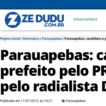
PARAUAPEBAS
Página inicial
|
Municípios
|
Parauapebas
|
Parauapebas: candidato a p
Parauapebas: c
prefeito pelo P
pelo radialist
Publicado em
17/07/2012
às
19:27
Parauapebas