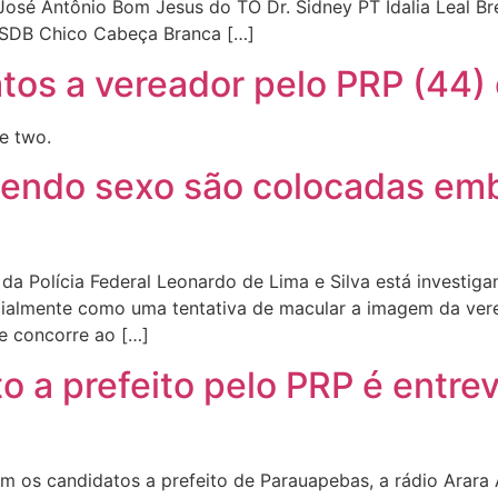
osé Antônio Bom Jesus do TO Dr. Sidney PT Idalia Leal B
PSDB Chico Cabeça Branca […]
atos a vereador pelo PRP (44
se two.
zendo sexo são colocadas em
a Polícia Federal Leonardo de Lima e Silva está investiga
icialmente como uma tentativa de macular a imagem da vere
ue concorre ao […]
 a prefeito pelo PRP é entrevi
m os candidatos a prefeito de Parauapebas, a rádio Arara