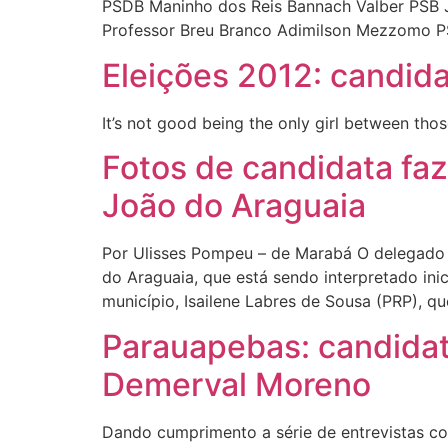
PSDB Maninho dos Reis Bannach Valber PSB J
Professor Breu Branco Adimilson Mezzomo 
Eleições 2012: candid
It’s not good being the only girl between tho
Fotos de candidata fa
João do Araguaia
Por Ulisses Pompeu – de Marabá O delegado d
do Araguaia, que está sendo interpretado in
município, Isailene Labres de Sousa (PRP), q
Parauapebas: candidato
Demerval Moreno
Dando cumprimento a série de entrevistas co