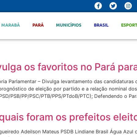
MARABÁ
PARÁ
MUNICÍPIOS
BRASIL
ESPOR
vulga os favoritos no Pará pa
oria Parlamentar – Divulga levantamento das candidaturas 
prognóstico de eleição por partido e a relação nominal do
DB/PSD/PSB/PP/PSC/PTB/PPS/PTdoB/PTC); Defendendo o P
quais foram os prefeitos eleit
Figueiredo Adeilson Mateus PSDB Lindiane Brasil Água Azul