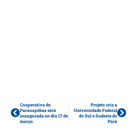
Cooperativa de
Projeto cria a
Parauapebas será
Universidade Federal
inaugurada no dia 17 de
do Sul e Sudeste do
março.
Pará