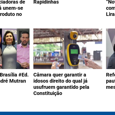
ciadoras de
Rapidinhas
“No
á unem-se
com
produto no
Lira
Brasília #Ed.
Câmara quer garantir a
Ref
ndré Mutran
idosos direito do qual já
pau
usufruem garantido pela
mes
Constituição